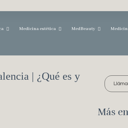
ca
Medicina estética
MedBeauty
Medicin
alencia | ¿Qué es y
Lláma
Más en