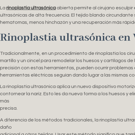
La
rinoplastia ultrasónica
abierta permite al cirujano esculpir
ultrasónicas de alta frecuencia. El tejido blando circundante
hematomas, menos hinchazón y una recuperación más rápid
Rinoplastia ultrasónica en
Tradicionalmente, en un procedimiento de rinoplastia los ciru
martillo y un cincel para remodelar los huesos y cartílagos de 
precisión con estas herramientas, pueden ocurrir problemas e
herramientas eléctricas seguían dando lugar a las mismas c
La rinoplastia ultrasónica aplica un nuevo dispositivo motori
contornear la nariz. Esto les da nueva forma a los huesos y e
más
precisa.
A diferencia de los métodos tradicionales, la rinoplastia ultra
daño
adicional a otros tejidos. Usar este método significa que ta