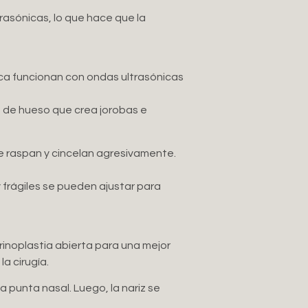
rasónicas, lo que hace que la
ica funcionan con ondas ultrasónicas
o de hueso que crea jorobas e
se raspan y cincelan agresivamente.
 frágiles se pueden ajustar para
 rinoplastia abierta para una mejor
a cirugía.
 punta nasal. Luego, la nariz se