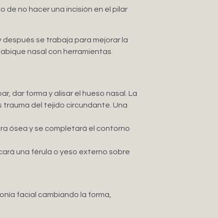
 de no hacer una incisión en el pilar
y después se trabaja para mejorar la
l tabique nasal con herramientas
, dar forma y alisar el hueso nasal. La
 trauma del tejido circundante. Una
ura ósea y se completará el contorno
locará una férula o yeso externo sobre
monía facial cambiando la forma,