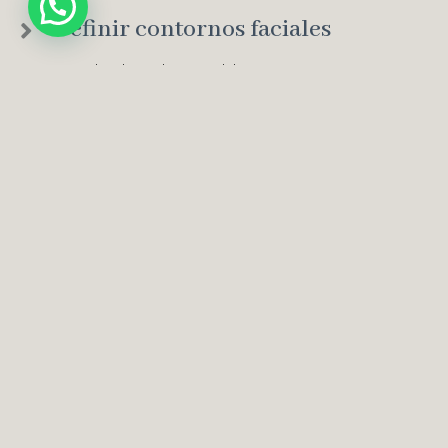
Definir contornos faciales
Como el síndrome de apnea del sueño.
Hábitos
Incluyen el consumo excesivo de cafeína o alcohol.
La revolución que practicamos en
Valencia desde hace
+
años