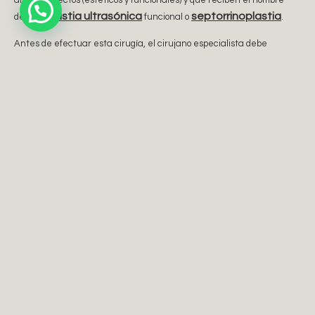
rinoplastia ultrasónica
septorrinoplastia
de
funcional o
.
Antes de efectuar esta cirugía, el cirujano especialista debe
realizar un análisis prequirúrgico y conversar con el paciente para
conocer cuáles son sus pretensiones. Una vez analizadas las
posibilidades, ambos (cirujano y paciente) deben consensuar cómo se
desarrollará la intervención. El cirujano también tiene la obligación
de explicar al paciente los efectos de esta técnica e informar
respecto a las características de la etapa posterior a la operación.
De momento, sólo unos pocos cirujano en Valencia están utilizando la
mejor
tecnología de ultrasonidos. El doctor Francisco Navarro, el
cirujano plástico de Valencia
, es experto en cirugías faciales.
RINOPLASTIA ANTES Y DESPUÉS