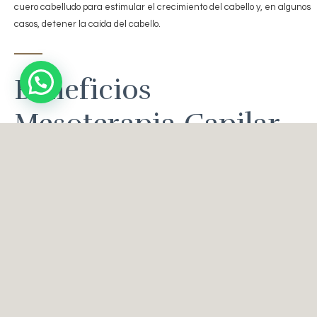
cuero cabelludo para estimular el crecimiento del cabello y, en algunos
casos, detener la caída del cabello.
Beneficios
Mesoterapia Capilar
El concepto detrás de la mesoterapia capilar es que al mejorar la
circulación sanguínea en el cuero cabelludo, reducir la inflamación y
proporcionar nutrientes esenciales, se puede estimular el crecimiento
del cabello y mejorar la salud general del cuero cabelludo y los folículos
pilosos.
Esta técnica aporta múltiples beneficios. Algunos de los principales son:
– El principal beneficio de este tratamiento es que reduce la pérdida
capilar.