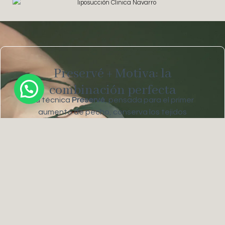
Preservé + Motiva: la
combinación perfecta
La técnica
Preservé
, pensada para el primer
aumento de pecho, conserva los tejidos
naturales y reduce el trauma quirúrgico.
Combinada con los implantes
Motiva
,
garantiza un resultado seguro, duradero y
natural, adaptado a la anatomía de cada
mujer.
Saber más