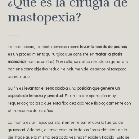
¿Qué es la cirugía de
mastopexia?
La mastopexia, también conocida como
levantamiento de pechos
,
es un procedimiento quirúrgico que consiste en
tratar la ptosis
mamaria
(mamas caídas). Para ello, se aplica anestesia general y
no tiene como objetivo reducir el volumen de los senos ni tampoco
aumentarlo.
Su fin es
levantar el seno caído
a una
posición que genere un
aspecto de firmeza y juventud
. Es un tipo de operación muy
requerido gracias a que esta flacidez aparece fisiológicamente con
el transcurso de los años.
La mama es un tejido constantemente sometido a la fuerza de
gravedad. Además, el envejecimiento de las fibras elásticas de la
piel hace que la misma sea cada vez más flexible y flácida. Esto se