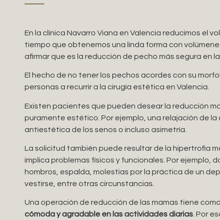
En la clínica Navarro Viana en Valencia reducimos el v
tiempo que obtenemos una linda forma con volúmene
afirmar que es la reducción de pecho más segura en la
El hecho de no tener los pechos acordes con su morfo
personas a recurrir a la cirugía estética en Valencia.
Existen pacientes que pueden desear la reducción m
puramente estético. Por ejemplo, una relajación de la
antiestética de los senos o incluso asimetría.
La solicitud también puede resultar de la hipertrofia
implica problemas físicos y funcionales. Por ejemplo, do
hombros, espalda, molestias por la práctica de un dep
vestirse, entre otras circunstancias.
Una operación de reducción de las mamas tiene como
cómoda y agradable en las actividades diarias
. Por es