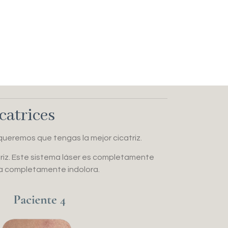
catrices
 queremos que tengas la mejor cicatriz.
riz. Este sistema láser es completamente
ra completamente indolora.