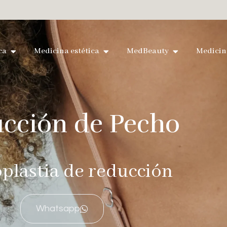
ca
Medicina estética
MedBeauty
Medicin
cción de Pecho
lastia de reducción
Whatsapp