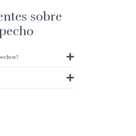
entes sobre
 pecho
pechos?