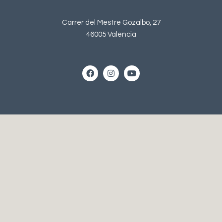
Carrer del Mestre Gozalbo, 27
46005 Valencia
Horario
Lunes a Jueves
10:00h – 14:00h
16:00h – 20:00h
Viernes
10:00h – 14:00h