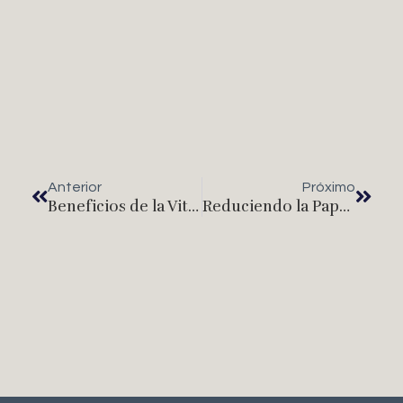
Anterior
Próximo
Beneficios de la Vitamina E en la Estética y Salud de la Piel
Reduciendo la Papada: Opciones Estéticas y Hábitos Saludables