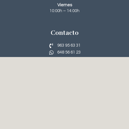
Viernes
10:00h – 14:00h
Contacto
963 95 63 31‬
648 56 61 23
recepcion@clinicanavarroviana.com
Tratamientos
Rinoplastia
Blefaroplastia
Lifting Facial
Abdominoplastia
Terapia Capilar