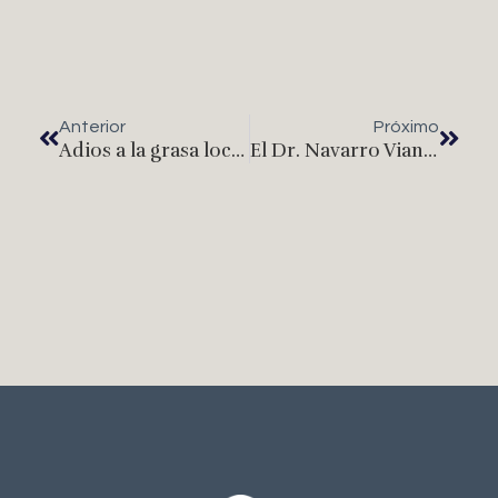
Anterior
Próximo
Adios a la grasa localizada
El Dr. Navarro Viana asiste como ponente experto, en el XXI Congreso Internacional de Cirugía Plástica Estética y Reconstructiva y II Curso Oficial de la ISAPS en Lima – Perú