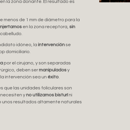
en la zona donante. El resultado es
de menos de 1 mm de diámetro para la
injertamos
en la zona receptora,
sin
cabelludo.
ndidato idóneo, la
intervención
se
p domiciliario.
ca
por el cirujano, y son separadas
rúrgico, deben ser
manipulados
y
la intervención sea un
éxito
.
es que las unidades foliculares son
 necesiten y
no utilizamos bisturí
ni
o unos resultados altamente naturales