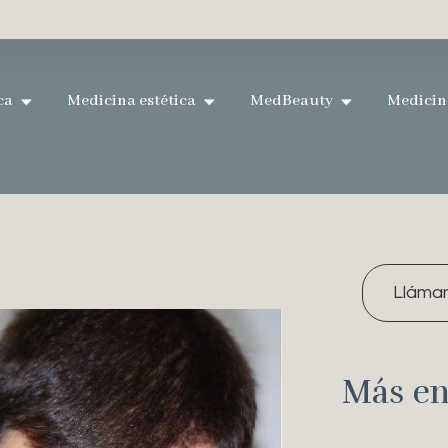
ca
Medicina estética
MedBeauty
Medicin
Lláma
Más en