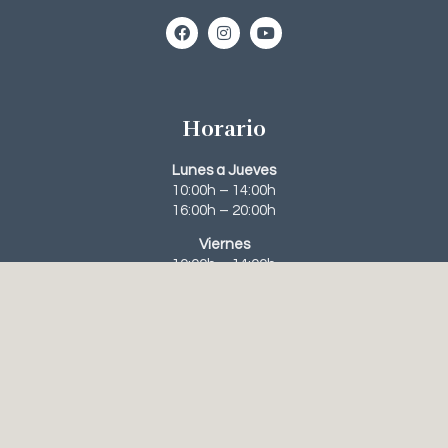
Horario
Lunes a Jueves
10:00h – 14:00h
16:00h – 20:00h
Viernes
10:00h – 14:00h
Contacto
963 95 63 31‬
648 56 61 23
recepcion@clinicanavarroviana.com