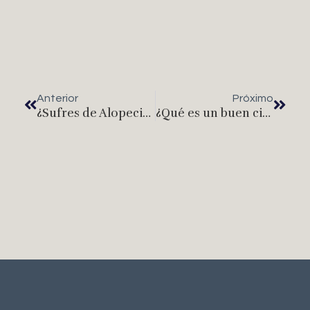
Anterior
Próximo
¿Sufres de Alopecia? Te contamos las alternativas que tienes para combatirla
¿Qué es un buen cirujano de estética? ¿Qué habilidades debe tener?