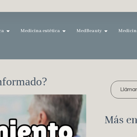
ca
Medicina estética
MedBeauty
Medicin
Informado?
Lláma
Más en