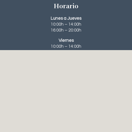
Horario
Lunes a Jueves
10:00h – 14:00h
16:00h – 20:00h
Viernes
10:00h – 14:00h
Contacto
963 95 63 31‬
648 56 61 23
recepcion@clinicanavarroviana.com
Tratamientos