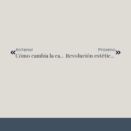
Anterior
Próximo
Cómo cambia la cara tras una cirugía de Rinoplastia
Revolución estética con células madre contra el envejecimiento