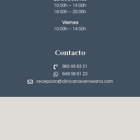
10:00h – 14:00h
16:00h – 20:00h
Viernes
10:00h – 14:00h
Contacto
963 95 63 31‬
648 56 61 23
recepcion@clinicanavarroviana.com
Tratamientos
Rinoplastia
Blefaroplastia
Lifting Facial