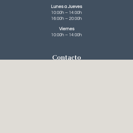
Lunes a Jueves
10:00h – 14:00h
16:00h – 20:00h
Viernes
10:00h – 14:00h
Contacto
963 95 63 31‬
648 56 61 23
recepcion@clinicanavarroviana.com
Tratamientos
Rinoplastia
Blefaroplastia