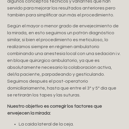
algunos conceptos técnicos y variantes que han
servido para mejorar los resultados anteriores pero
también para simplificar aún más el procedimiento.
Según el mayor o menor grado de envejecimiento de
la mirada, en esto seguimos un patrón diagnóstico
similar, si bien el procedimiento es meticuloso, lo
realizamos siempre en régimen ambulatorio
combinando una anestesia local con una sedación i.v.
en bloque quirúrgico ambulatorio, ya que es
absolutamente necesario la colaboración activa,
del/la paciente, parpadeando y gesticulando.
Seguimos después el post-operatorio
domiciliariamente, hasta que entre el 3º y 5º día que
se retirarán los tapes y las suturas.
Nuestro objetivo es corregir los factores que
envejecen la mirada:
La caída lateral de la ceja.