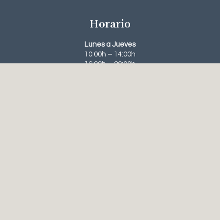
Horario
Lunes a Jueves
10:00h – 14:00h
16:00h – 20:00h
Viernes
10:00h – 14:00h
Contacto
963 95 63 31‬
648 56 61 23
recepcion@clinicanavarroviana.com
Tratamientos