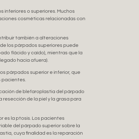
s inferiores o superiores. Muchos
paciones cosméticas relacionadas con
tribuir también a alteraciones
va de los párpados superiores puede
pado flácido y caído), mientras que la
plegado hacia afuera).
os párpados superior e inferior, que
 pacientes.
icación de blefaroplastia del párpado
la resección de la piel y la grasa para
 es la ptosis. Los pacientes
iable del párpado superior sobre la
stia, cuya finalidad es la reparación