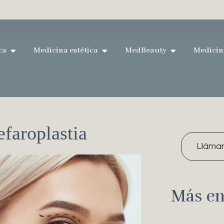
ca
Medicina estética
MedBeauty
Medicin
efaroplastia
Lláma
Más en