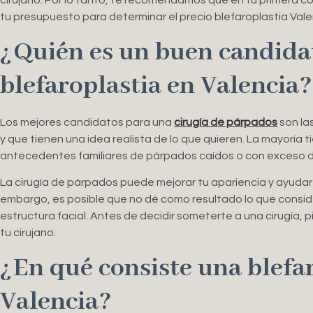
cirujano. Por lo tanto, te recomendamos que en tu primera co
tu presupuesto para determinar el precio blefaroplastia Vale
¿Quién es un buen candidat
blefaroplastia en Valencia?
Los mejores candidatos para una
cirugía de párpados
son la
y que tienen una idea realista de lo que quieren. La mayoría 
antecedentes familiares de párpados caídos o con exceso d
La cirugía de párpados puede mejorar tu apariencia y ayudarte
embargo, es posible que no dé como resultado lo que consider
estructura facial. Antes de decidir someterte a una cirugía, p
tu cirujano.
¿En qué consiste una blefa
Valencia?