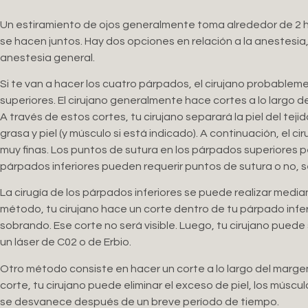
Un estiramiento de ojos generalmente toma alrededor de 2 hor
se hacen juntos. Hay dos opciones en relación a la anestesia
anestesia general.
Si te van a hacer los cuatro párpados, el cirujano probablem
superiores. El cirujano generalmente hace cortes a lo largo d
A través de estos cortes, tu cirujano separará la piel del tej
grasa y piel (y músculo si está indicado). A continuación, el c
muy finas. Los puntos de sutura en los párpados superiores 
párpados inferiores pueden requerir puntos de sutura o no, se
La cirugía de los párpados inferiores se puede realizar media
método, tu cirujano hace un corte dentro de tu párpado inferi
sobrando. Ese corte no será visible. Luego, tu cirujano puede s
un láser de C02 o de Erbio.
Otro método consiste en hacer un corte a lo largo del marge
corte, tu cirujano puede eliminar el exceso de piel, los múscul
se desvanece después de un breve período de tiempo.