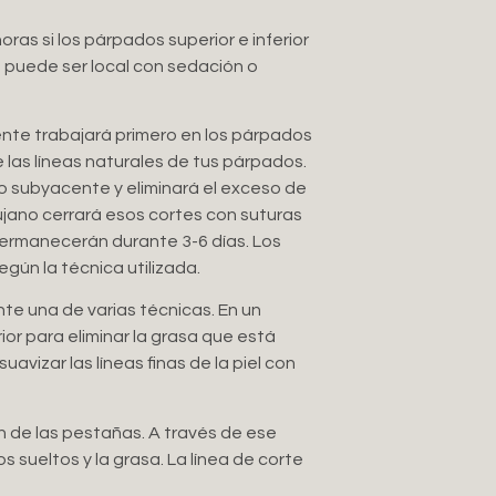
as si los párpados superior e inferior
, puede ser local con sedación o
ente trabajará primero en los párpados
e las líneas naturales de tus párpados.
ido subyacente y eliminará el exceso de
irujano cerrará esos cortes con suturas
permanecerán durante 3-6 días. Los
gún la técnica utilizada.
nte una de varias técnicas. En un
or para eliminar la grasa que está
uavizar las líneas finas de la piel con
n de las pestañas. A través de ese
os sueltos y la grasa. La línea de corte