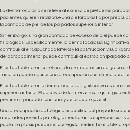
La dermatocalasia se refiere al exceso de piel de los párpado
pacientes quieren realizarse una blefaroplastia por preocu
la cantidad de piel de los párpados superior o inferior.
Sin embargo, una gran cantidad de exceso de piel puede con
fisiológicas. Específicamente, la dermatocalasia significati
contribuir al encapuchado lateral y la obstrucción visual (pár
del párpado inferior puede contribuir al ectropión (párpado 
El esteatoblefaron se refiere a la protuberancia de grasa en l
también puede causar una preocupación cosmética para los
El esteatoblefaron o dermatocalasia significativa es una ind
superior o inferior. El objetivo de la intervención quirúrgica es 
permitir un parpado funcional y de aspecto juvenil.
Una preocupación patológica específica del párpado superior
afectados por esta patología mostrarán la superposición var
pupila. La ptosis puede ser corregida mediante una blefaropla