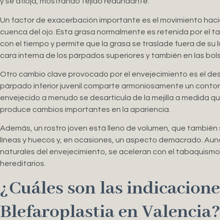
y se afloja, mostrando tejido redundante.
Un factor de exacerbación importante es el movimiento haci
cuenca del ojo. Esta grasa normalmente es retenida por el tab
con el tiempo y permite que la grasa se traslade fuera de su
cara interna de los párpados superiores y también en las bols
Otro cambio clave provocado por el envejecimiento es el des
párpado inferior juvenil comparte armoniosamente un contorno
envejecido a menudo se desarticula de la mejilla a medida qu
produce cambios importantes en la apariencia.
Además, un rostro joven está lleno de volumen, que también
líneas y huecos y, en ocasiones, un aspecto demacrado. Au
naturales del envejecimiento, se aceleran con el tabaquismo, 
hereditarios.
¿Cuáles son las indicacion
Blefaroplastia en Valencia