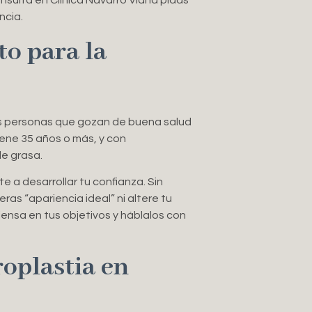
nsulta en Clínica Navarro Viana pidas
ncia.
o para la
s personas que gozan de buena salud
tiene 35 años o más, y con
e grasa.
 a desarrollar tu confianza. Sin
as “apariencia ideal” ni altere tu
iensa en tus objetivos y háblalos con
roplastia en