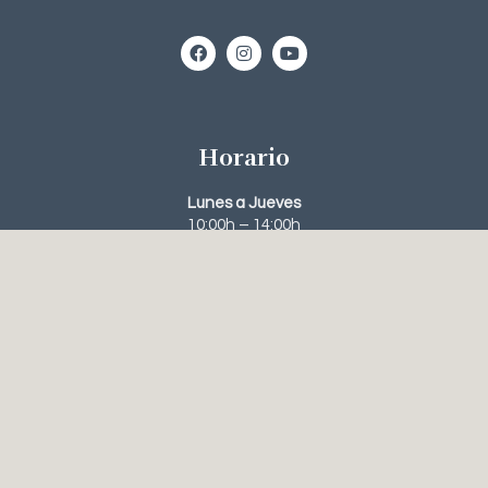
Horario
Lunes a Jueves
10:00h – 14:00h
16:00h – 20:00h
Viernes
10:00h – 14:00h
Contacto
963 95 63 31‬
648 56 61 23