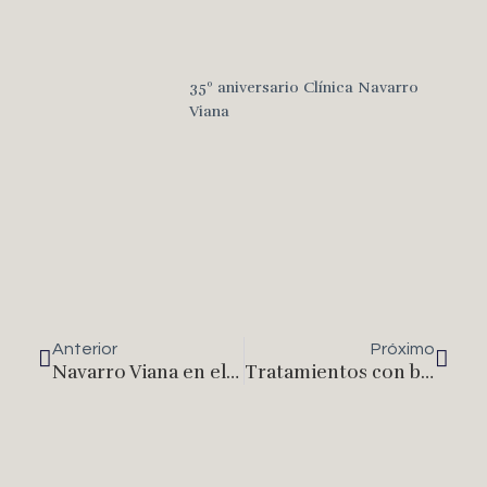
35º aniversario Clínica Navarro
Viana
Anterior
Próximo
Navarro Viana en el top 5 de los mejores cirujanos plásticos de Valencia
Tratamientos con botox: falsos mitos y leyendas sobre los tratamientos