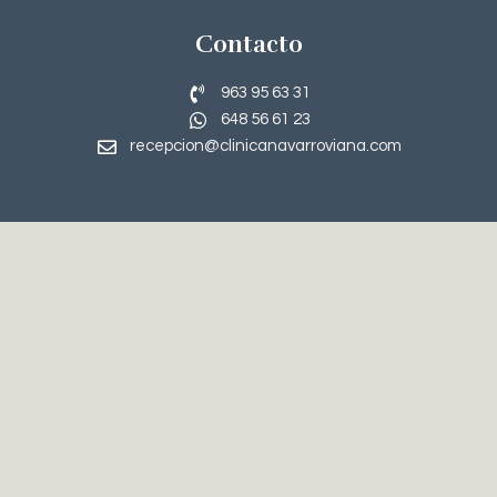
Contacto
963 95 63 31‬
648 56 61 23
recepcion@clinicanavarroviana.com
Tratamientos
Rinoplastia
Blefaroplastia
Lifting Facial
Abdominoplastia
Terapia Capilar
Cirugía de Labios
Aumento de Pecho
Liposucción
emodelación corporal
R