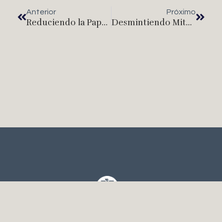
Anterior
Próximo
Reduciendo la Papada: Opciones Estéticas y Hábitos Saludables
Desmintiendo Mitos sobre Cirugía Estética en Invierno