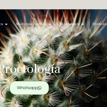
ca
Medicina estética
MedBeauty
Medicin
Proctología
Whatsapp