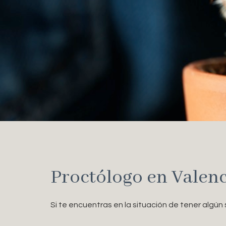
Proctólogo en Valenc
Si te encuentras en la situación de tener algú