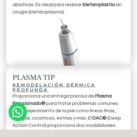
ablativas. Es ideal para realizar
blefaroplastia
sin
cirugía (blefaroplasma).
PLASMA TIP
REMODELACIÓN DÉRMICA
PROFUNDA
Proporciona una entrega precisa de
Plasma
Fraccionado®
para tratar problemas comunes
de envejecimiento de la piel como líneas finas,
arrugas, cicatrices, estrías y más. El
DAC©
(Deep
Action Control) proporciona dos modalidades:
técnicas puntuales y lineales.