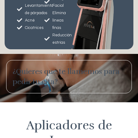
Levantamiento
Facial
de párpados
Elimina
Acné
líneas
Cicatrices
finas
Reducción
estrías
¿Quieres que te llamemos para
pedir tu cita?
Aplicadores de