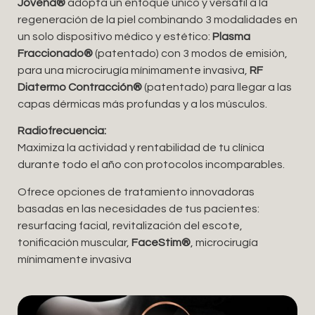
Jovena®
adopta un enfoque único y versátil a la
regeneración de la piel combinando 3 modalidades en
un solo dispositivo médico y estético:
Plasma
Fraccionado®
(patentado) con 3 modos de emisión,
para una microcirugía mínimamente invasiva,
RF
Diatermo Contracción®
(patentado) para llegar a las
capas dérmicas más profundas y a los músculos.
Radiofrecuencia:
Maximiza la actividad y rentabilidad de tu clínica
durante todo el año con protocolos incomparables.
Ofrece opciones de tratamiento innovadoras
basadas en las necesidades de tus pacientes:
resurfacing facial, revitalización del escote,
tonificación muscular,
FaceStim®
, microcirugía
mínimamente invasiva