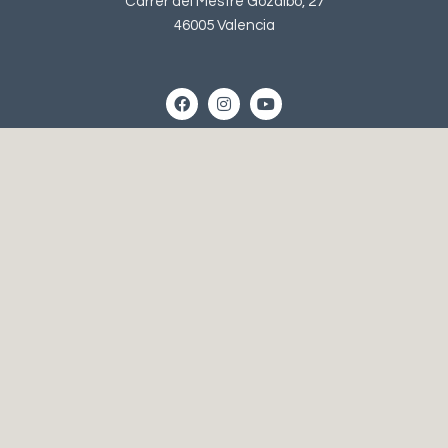
Carrer del Mestre Gozalbo, 27
46005 Valencia
Horario
Lunes a Jueves
10:00h – 14:00h
16:00h – 20:00h
Viernes
10:00h – 14:00h
Contacto