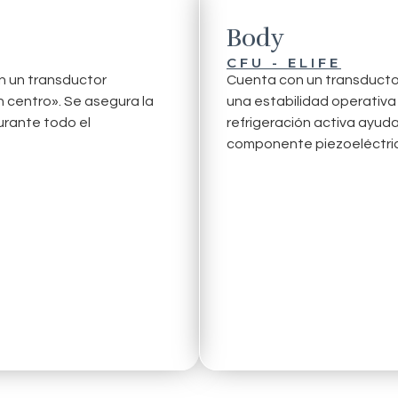
Body
CFU - ELIFE
n un transductor
Cuenta con un transducto
n centro». Se asegura la
una estabilidad operativa
urante todo el
refrigeración activa ayud
componente piezoeléctri