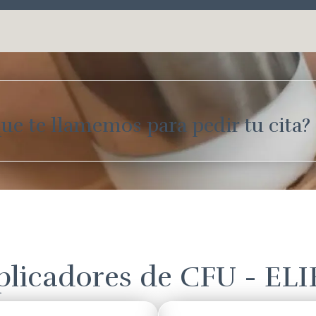
ue te llamemos para pedir tu cita?
plicadores de CFU - ELI