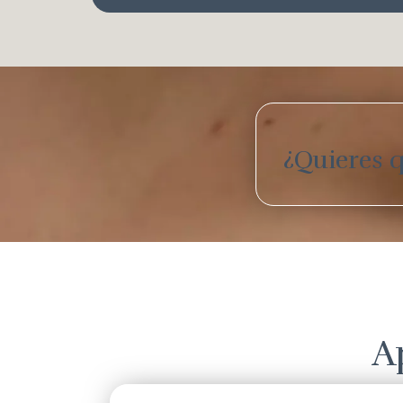
¿Quieres q
A