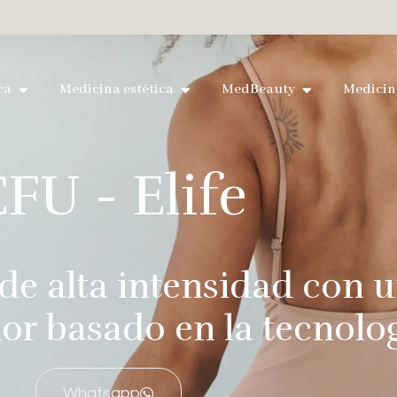
ca
Medicina estética
MedBeauty
Medicin
FU - Elife
 de alta intensidad con
or basado en la tecnolo
Whatsapp